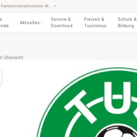
Amtsstunden / Parteienverkehrszeiten: Montag bis Freitag 8.00 - 12.00 Uhr
e
Service &
Freizeit &
Schule &
Aktuelles
inde
Download
Tourismus
Bildung
r Übersicht