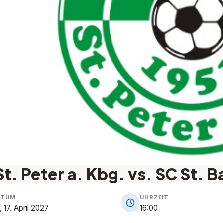
t. Peter a. Kbg. vs. SC St. 
ATUM
UHRZEIT
, 17. April 2027
16:00