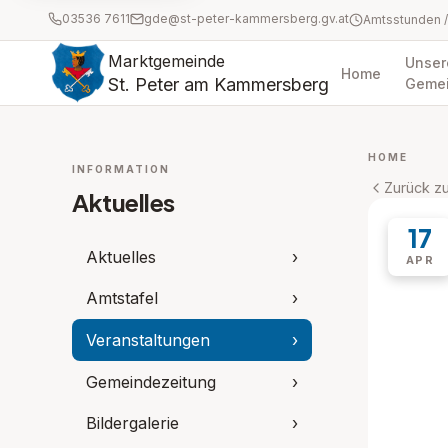
03536 7611
gde@st-peter-kammersberg.gv.at
Marktgemeinde
Unser
Home
St. Peter am Kammersberg
Geme
HOME
INFORMATION
Zurück zu
Aktuelles
17
Aktuelles
›
APR
Amtstafel
›
Veranstaltungen
›
Gemeindezeitung
›
Bildergalerie
›