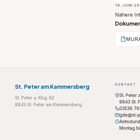
16. JUNI 2
Nähere In
Dokume
MURAU
KONTAKT
St. Peter am Kammersberg
St. Peter 
St. Peter a. Kbg. 82
8843 St.
8843 St. Peter am Kammersberg
03536 76
gde@st-p
Amtsstund
Montag bi