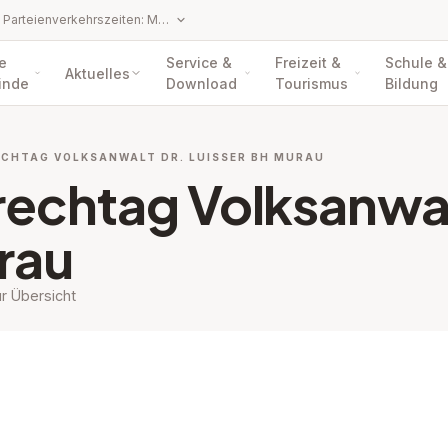
Amtsstunden / Parteienverkehrszeiten: Montag bis Freitag 8.00 - 12.00 Uhr
e
Service &
Freizeit &
Schule &
Aktuelles
inde
Download
Tourismus
Bildung
ECHTAG VOLKSANWALT DR. LUISSER BH MURAU
echtag Volksanwalt
rau
r Übersicht