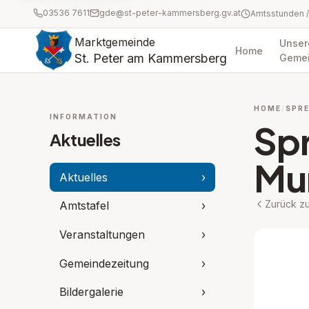
03536 7611
gde@st-peter-kammersberg.gv.at
Marktgemeinde
Unser
Home
St. Peter am Kammersberg
Geme
HOME
SPR
INFORMATION
Spr
Aktuelles
Mu
Aktuelles
›
Zurück zu
Amtstafel
›
Veranstaltungen
›
Gemeindezeitung
›
Bildergalerie
›